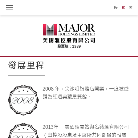
Skip
En
繁
简
to
content
發
發展里程
展
2008 年，尖沙咀旗艦店開業，一度被盛
里
讚為紅酒典藏展覽館。
程
2013年， 美酒滙開始與名錶滙有限公司
（由控股股東及主席所共同創辦的相關