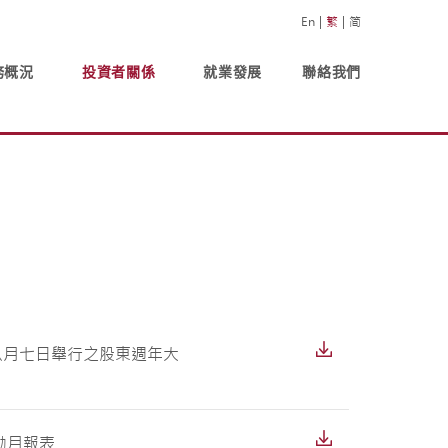
En
繁
简
務概況
投資者關係
就業發展
聯絡我們
年八月七日舉行之股東週年大
動月報表