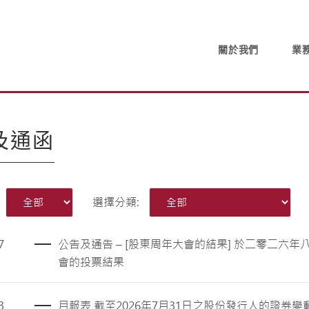
關於我們
業
及通函
選擇分類:
7
公告及通告 – [股東周年大會的結果] 於二零二六
會的投票結果
3
月報表 截至2026年7月31日之股份發行人的證券變