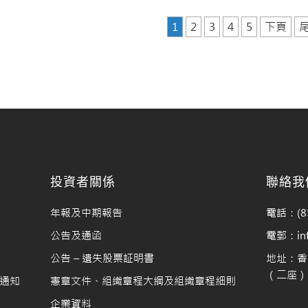
1
2
3
4
5
下頁
料
投資者關係
聯絡我
年報及中期報告
電話：(85
公告及通函
電郵：info
公告 – 遺失股票証明書
地址：香
（二座）1
通知
憲章文件、組織章程大綱及組織章程細則
企業資料