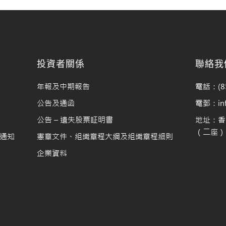
況
料
投資者關係
聯絡我
年報及中期報告
電話：(85
公告及通函
電郵：info
公告 – 遺失股票証明書
地址：香
（二座）1
通知
憲章文件、組織章程大綱及組織章程細則
企業資料