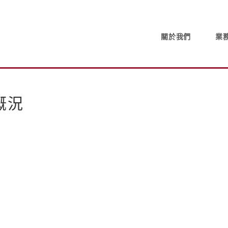
關於我們
業
概況
業
務
概