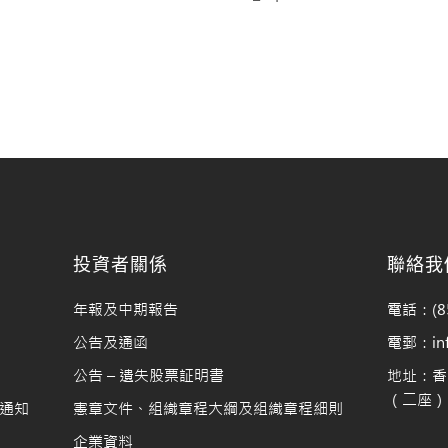
料
投資者關係
聯絡我
年報及中期報告
電話：(85
公告及通函
電郵：info
公告 – 遺失股票証明書
地址：香
（二座）1
通知
憲章文件、組織章程大綱及組織章程細則
企業資料