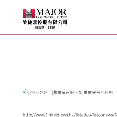
Skip
to
content
http://www3.hkexnews.hk/listedco/listconews