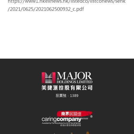
https://www1.hkexnews.hk/listedco/listconews/sehk
/2021/0625/2021062500932_c.pdf