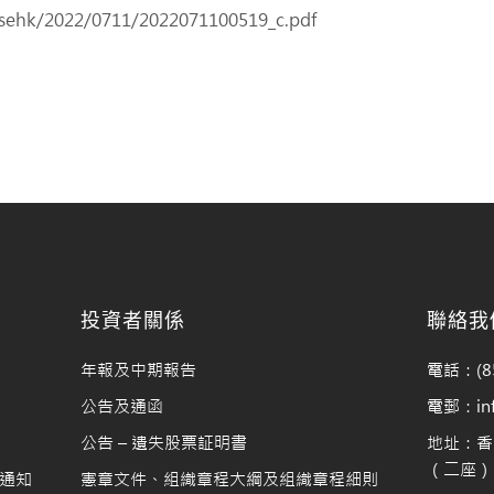
/sehk/2022/0711/2022071100519_c.pdf
料
投資者關係
聯絡我
年報及中期報告
電話：(85
公告及通函
電郵：info
公告 – 遺失股票証明書
地址：香
（二座）1
通知
憲章文件、組織章程大綱及組織章程細則