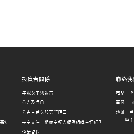
料
投資者關係
聯絡我
年報及中期報告
電話：(85
公告及通函
電郵：info
公告 – 遺失股票証明書
地址：香
（二座）1
通知
憲章文件、組織章程大綱及組織章程細則
企業資料