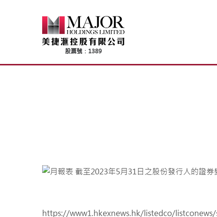
Skip
to
content
https://www1.hkexnews.hk/listedco/listconews