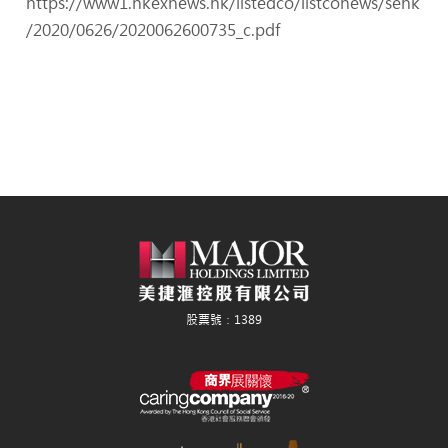
https://www1.hkexnews.hk/listedco/listconews/sehk
/2020/0626/2020062600735_c.pdf