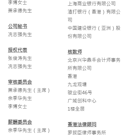
李博女士
上海商业银行有限公司
萧承德先生
渣打银行（香港）有限公
司
公司秘书
中国建设银行（亚洲）股
冼志强先生
份有限公司
授权代表
核数师
张俊涛先生
北京兴华鼎丰会计师事务
冼志强先生
所有限公司
香港
审核委员会
九龙观塘
萧承德先生（主席）
骏业街46号
余季华先生
广域创科中心
李博女士
1楼全层
薪酬委员会
香港法律顾问
余季华先生（主席）
罗拔臣律师事务所