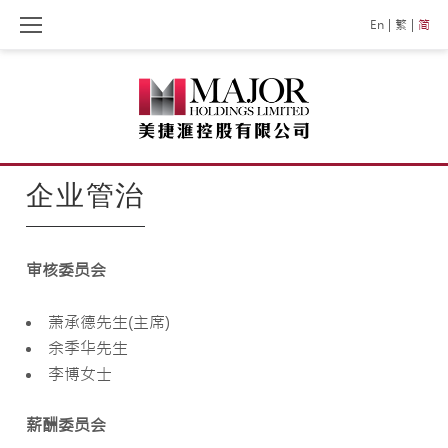
Skip
En
繁
简
to
content
企
企业管治
业
审核委员会
管
萧承德先生(主席)
余季华先生
治
李博女士
薪酬委员会