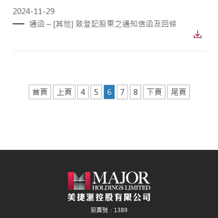
2024-11-29
通函 – [其他] 致登記股東之通知信函及回條
首頁
上頁
4
5
6
7
8
下頁
尾頁