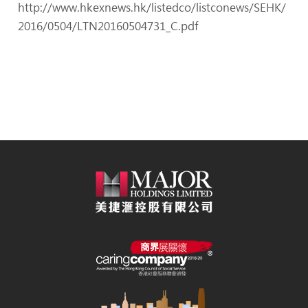
http://www.hkexnews.hk/listedco/listconews/SEHK/
2016/0504/LTN20160504731_C.pdf