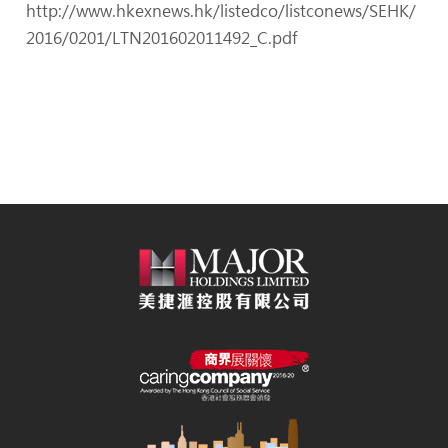
http://www.hkexnews.hk/listedco/listconews/SEHK/
2016/0201/LTN201602011492_C.pdf