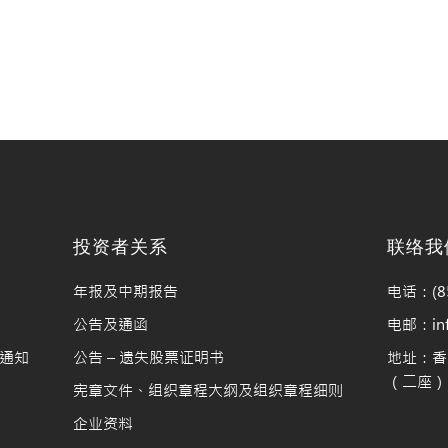
料
投资者关系
联络我
年报及中期报告
电话：(85
公告及通函
电邮：info
通知
公告 – 遗失股票证明书
地址：香
（二座）1
宪章文件、组织章程大纲及组织章程细则
企业资料