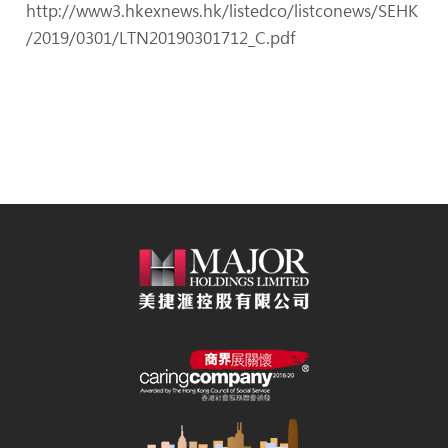
http://www3.hkexnews.hk/listedco/listconews/SEHK
/2019/0301/LTN20190301712_C.pdf