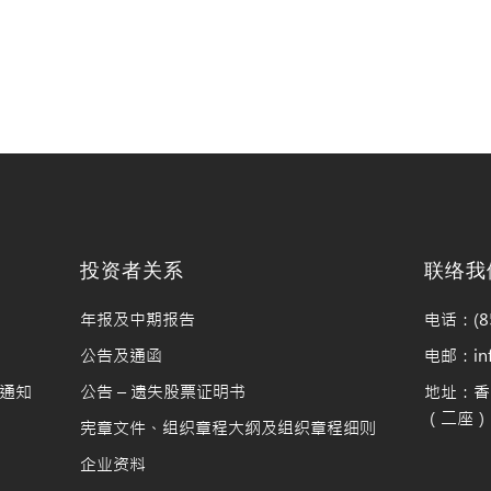
料
投资者关系
联络我
年报及中期报告
电话：(85
公告及通函
电邮：info
通知
公告 – 遗失股票证明书
地址：香
（二座）1
宪章文件、组织章程大纲及组织章程细则
企业资料