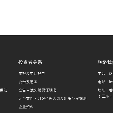
料
投资者关系
联络我
年报及中期报告
电话：(85
公告及通函
电邮：info
通知
公告 – 遗失股票证明书
地址：香
（二座）1
宪章文件、组织章程大纲及组织章程细则
企业资料