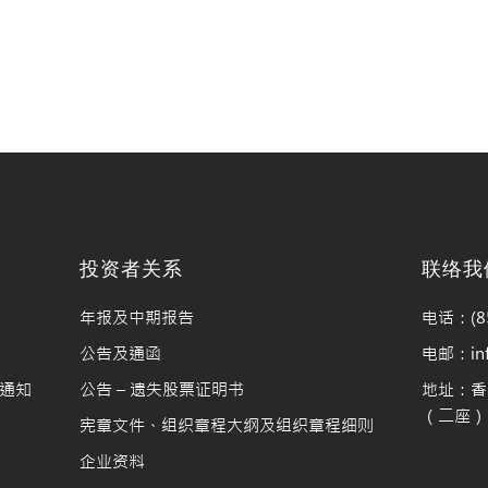
料
投资者关系
联络我
年报及中期报告
电话：(85
公告及通函
电邮：info
通知
公告 – 遗失股票证明书
地址：香
（二座）1
宪章文件、组织章程大纲及组织章程细则
企业资料