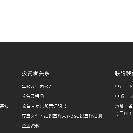
料
投资者关系
联络我
年报及中期报告
电话：(85
公告及通函
电邮：info
通知
公告 – 遗失股票证明书
地址：香
（二座）1
宪章文件、组织章程大纲及组织章程细则
企业资料