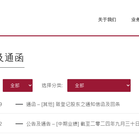
关于我们
业
及通函
选择分类:
9
通函 – [其他] 致登记股东之通知信函及回条
2
公告及通告 – [中期业绩] 截至二零二四年九月三十