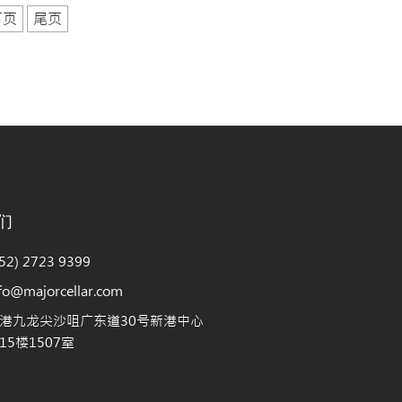
下页
尾页
们
2) 2723 9399
@majorcellar.com
港九龙尖沙咀广东道30号新港中心
5楼1507室