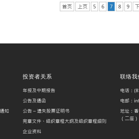
首页
上页
5
6
7
8
9
料
投资者关系
联络我
年报及中期报告
电话：(85
公告及通函
电邮：info
通知
公告 – 遗失股票证明书
地址：香
（二座）1
宪章文件、组织章程大纲及组织章程细则
企业资料